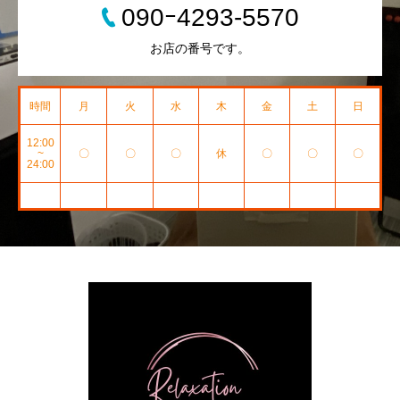
090ｰ4293-5570
お店の番号です。
時間
月
火
水
木
金
土
日
12:00
~
〇
〇
〇
休
〇
〇
〇
24:00