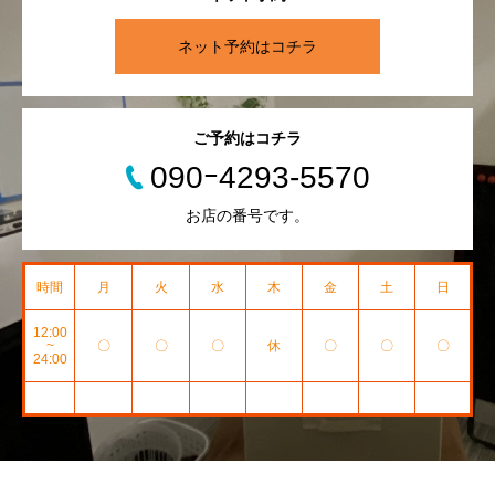
ネット予約はコチラ
ご予約はコチラ
090ｰ4293-5570
お店の番号です。
時間
月
火
水
木
金
土
日
12:00
~
〇
〇
〇
休
〇
〇
〇
24:00