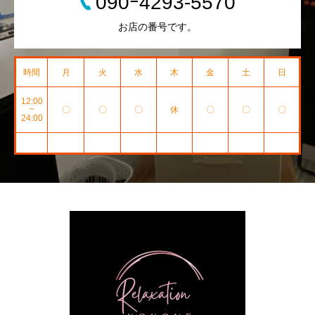
090ｰ4293-5570
お店の番号です。
時間
月
火
水
木
金
土
日
12:00
~
〇
〇
〇
休
〇
〇
〇
24:00