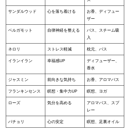
サンダルウッド
心を落ち着ける
お香、ディフュー
ザー
ベルガモット
自律神経を整える
バス、スチーム吸
入
ネロリ
ストレス軽減
枕元、バス
イランイラン
幸福感UP
ディフューザー、
香水
ジャスミン
前向きな気持ち
お香、アロマバス
フランキンセンス
瞑想・集中力UP
瞑想、ヨガ
ローズ
気分を高める
アロマバス、スプ
レー
パチョリ
心の安定
瞑想、足裏オイル