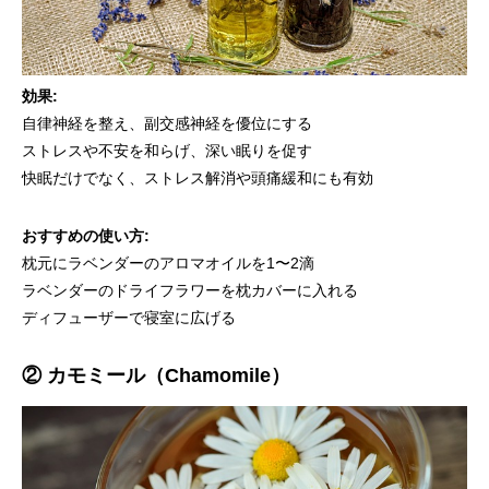
効果:
自律神経を整え、副交感神経を優位にする
ストレスや不安を和らげ、深い眠りを促す
快眠だけでなく、ストレス解消や頭痛緩和にも有効
おすすめの使い方:
枕元にラベンダーのアロマオイルを1〜2滴
ラベンダーのドライフラワーを枕カバーに入れる
ディフューザーで寝室に広げる
② カモミール（Chamomile）