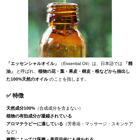
「エッセンシャルオイル」
（Essential Oil）は、日本語では
「精
油」
と呼ばれ、
植物の花・葉・果皮・樹皮・根などから抽出し
た100%天然のオイル
のことを指します。
✅ 特徴
天然成分100%
（合成成分を含まない）
植物の有効成分が凝縮されている
アロマテラピーに適している
（芳香浴・マッサージ・スキンケア
など）
種類によっては医療・美容目的にも使われる